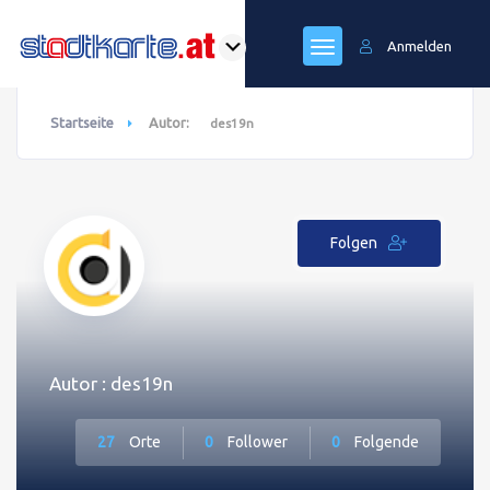
Anmelden
Startseite
Autor:
des19n
Folgen
Autor : des19n
27
Orte
0
Follower
0
Folgende