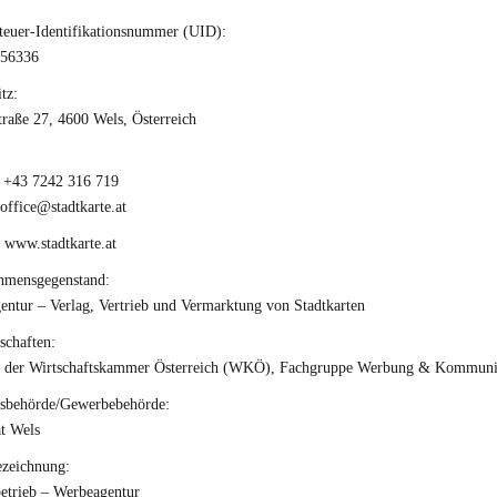
teuer-Identifikationsnummer (UID):
56336
tz:
raße 27, 4600 Wels, Österreich
:
: +43 7242 316 719
office@stadtkarte.at
 www.stadtkarte.at
hmensgegenstand:
ntur – Verlag, Vertrieb und Vermarktung von Stadtkarten
schaften:
d der Wirtschaftskammer Österreich (WKÖ), Fachgruppe Werbung & Kommuni
tsbehörde/Gewerbebehörde:
t Wels
ezeichnung:
etrieb – Werbeagentur