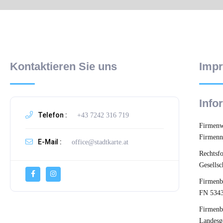
Kontaktieren Sie uns
Impr
Info
Telefon :
+43 7242 316 719
Firmenw
Firmenn
E-Mail :
office@stadtkarte.at
Rechtsf
Gesells
Firmen
FN 5343
Firmenb
Landesg