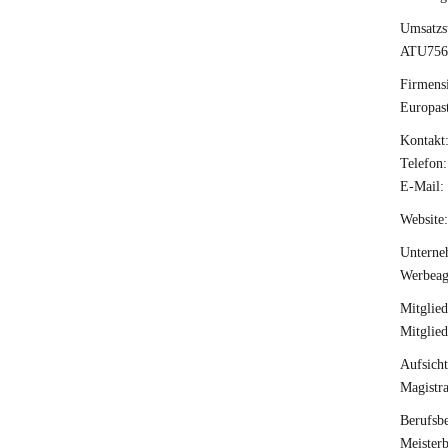
Umsatzs
ATU756
Firmensi
Europast
Kontakt
Telefon
E-Mail: 
Website:
Unterne
Werbeage
Mitglied
Mitglie
Aufsich
Magistra
Berufsb
Meisterb