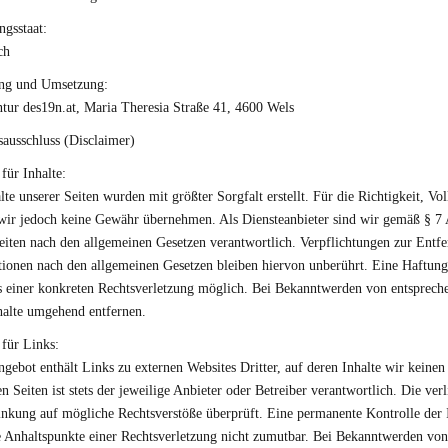
ngsstaat:
ch
ung und Umsetzung:
ur des19n.at, Maria Theresia Straße 41, 4600 Wels
ausschluss (Disclaimer)
für Inhalte:
lte unserer Seiten wurden mit größter Sorgfalt erstellt. Für die Richtigkeit, Vol
wir jedoch keine Gewähr übernehmen. Als Diensteanbieter sind wir gemäß § 7 
eiten nach den allgemeinen Gesetzen verantwortlich. Verpflichtungen zur Ent
ionen nach den allgemeinen Gesetzen bleiben hiervon unberührt. Eine Haftung 
s einer konkreten Rechtsverletzung möglich. Bei Bekanntwerden von entsprech
halte umgehend entfernen.
für Links:
gebot enthält Links zu externen Websites Dritter, auf deren Inhalte wir keinen 
en Seiten ist stets der jeweilige Anbieter oder Betreiber verantwortlich. Die v
inkung auf mögliche Rechtsverstöße überprüft. Eine permanente Kontrolle der In
 Anhaltspunkte einer Rechtsverletzung nicht zumutbar. Bei Bekanntwerden von