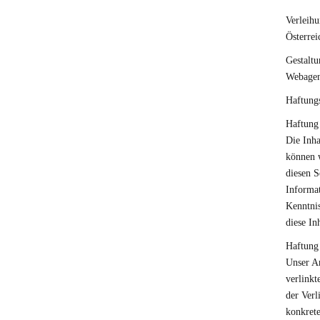
Verleihu
Österrei
Gestalt
Webagent
Haftungs
Haftung 
Die Inha
können 
diesen S
Informat
Kenntni
diese In
Haftung 
Unser An
verlinkt
der Verl
konkrete