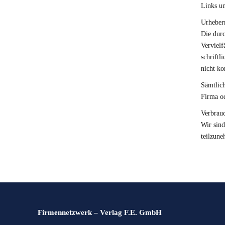
Links u
Urheberr
Die durc
Vervielf
schriftl
nicht ko
Sämtlich
Firma o
Verbrauc
Wir sind
teilzun
Firmennetzwerk – Verlag F.E. GmbH