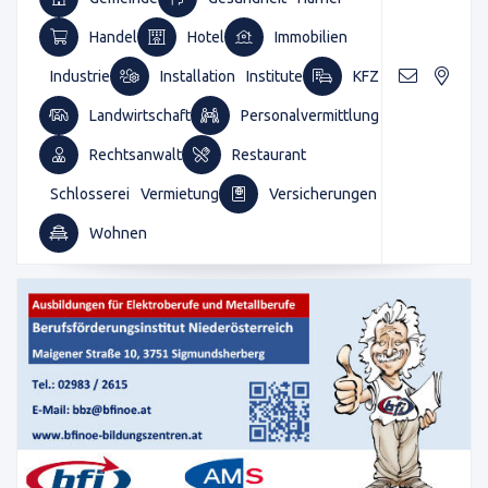
Handel
Hotel
Immobilien
Industrie
Installation
Institute
KFZ
Landwirtschaft
Personalvermittlung
Rechtsanwalt
Restaurant
Schlosserei
Vermietung
Versicherungen
Wohnen