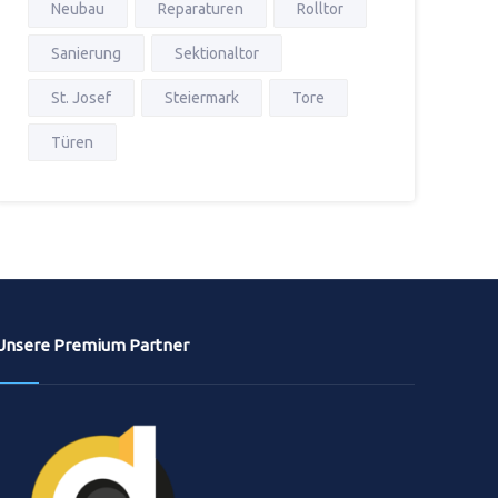
Neubau
Reparaturen
Rolltor
Sanierung
Sektionaltor
St. Josef
Steiermark
Tore
Türen
Unsere Premium Partner