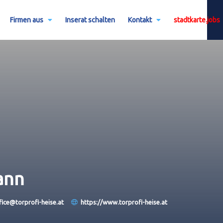
Firmen aus
Inserat schalten
Kontakt
stadtkarte.jobs
ann
fice@torprofi-heise.at
https://www.torprofi-heise.at