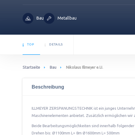
Bau
Metallbau
TOP
DETAILS
Startseite
Bau
Nikolaus Illmeyer e.U.
Beschreibung
ILLMEYER ZERSPANUNGSTECHNIK ist ein junges Unterneh
Maschinenelementen anbietet. Zusätzlich ermöglichen wir a
Beide Bearbeitungsmöglichkeiten sind innerhalb folgender
Drehen bis: Ø1100mm L= 8m Ø1600mm L= 500mm