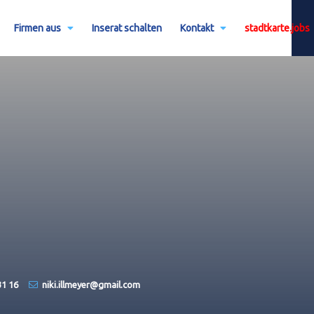
Firmen aus
Inserat schalten
Kontakt
stadtkarte.jobs
31 16
niki.illmeyer@​gmail.com