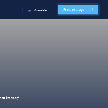
Firma eintragen
Anmelden
lbau-krenn.at/