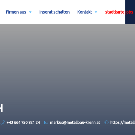
Firmen aus
Inserat schalten
Kontakt
stadtkarte.jobs
H
+43 664 750 821 24
markus@metallbau-krenn.at
https://metal