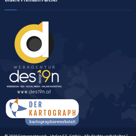
© 2020 Firmennetzwerk - Verlag F.E. GmbH • Alle Rechte vorbehalten |