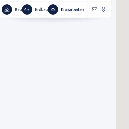
Bau
Erdbau
Kranarbeiten