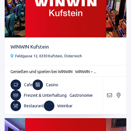
WINWIN Kufstein
Feldgasse 12, 6330 Kufstein, Österreich
Genießen und spielen bei WINWIN WINWIN – ...
Cafe
Casino
Freizeit & Unterhaltung
Gastronomie
Restaurant
Weinbar