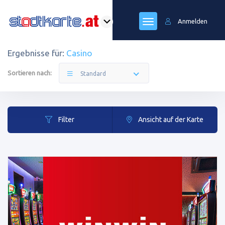
Anmelden
Ergebnisse für:
Casino
Sortieren nach:
Standard
Filter
Ansicht auf der Karte