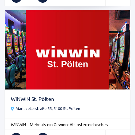
WINWIN St. Pölten
Mariazellerstraße 33, 3100 St. Pölten
WINWIN – Mehr als ein Gewinn: Als österreichisches ...