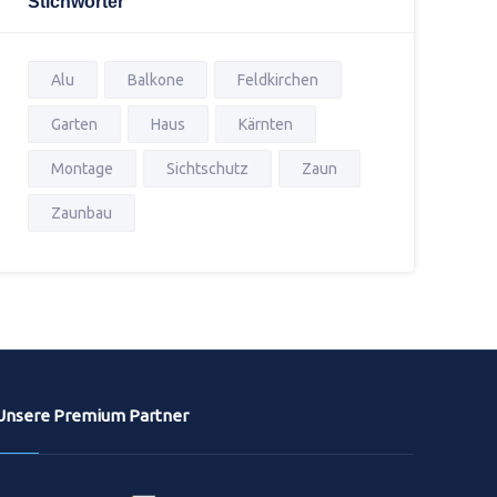
Stichwörter
Alu
Balkone
Feldkirchen
Garten
Haus
Kärnten
Montage
Sichtschutz
Zaun
Zaunbau
Unsere Premium Partner