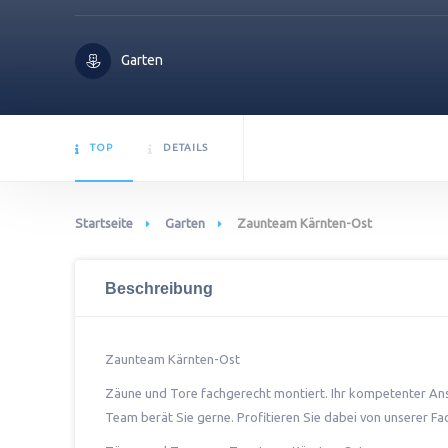
Garten
TOP
DETAILS
Startseite
Garten
Zaunteam Kärnten-Ost
Beschreibung
Zaunteam Kärnten-Ost
Zäune und Tore fachgerecht montiert. Ihr kompetenter Ans
Team berät Sie gerne. Profitieren Sie dabei von unserer F