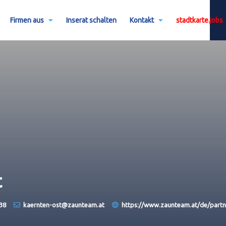
Firmen aus
Inserat schalten
Kontakt
stadtkarte.jobs
t
38
kaernten-ost@zaunteam.at
https://www.zaunteam.at/de/partn