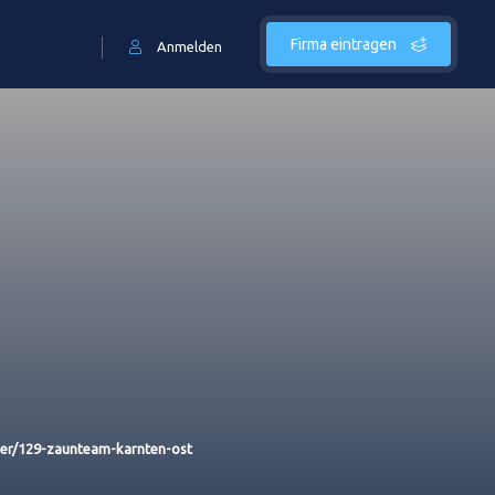
Firma eintragen
Anmelden
er/129-zaunteam-karnten-ost