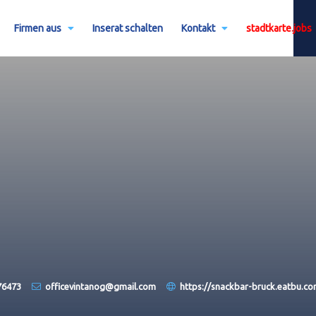
Firmen aus
Inserat schalten
Kontakt
stadtkarte.jobs
76473
officevintanog@gmail.com
https://snackbar-bruck.eatbu.c