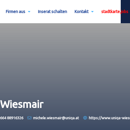
Firmen aus
Inserat schalten
Kontakt
stadtkarte.jobs
 Wiesmair
 664 88916326
michele.wiesmair@uniqa.at
https://www.uniqa-wies