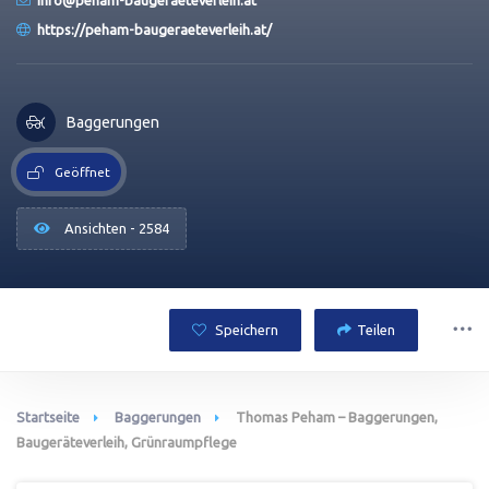
info@peham-baugeraeteverleih.at
https://peham-baugeraeteverleih.at/
Baggerungen
Geöffnet
Ansichten - 2584
Speichern
Teilen
Startseite
Baggerungen
Thomas Peham – Baggerungen,
Baugeräteverleih, Grünraumpflege