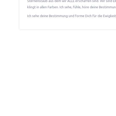
Sternenstaub aus dem wir ALLE erschaffen sind. Wir sind EI
klingt in allen Farben. Ich sehe, fühle, höre deine Bestimmu
Ich sehe deine Bestimmung und forme Dich für die Ewigke