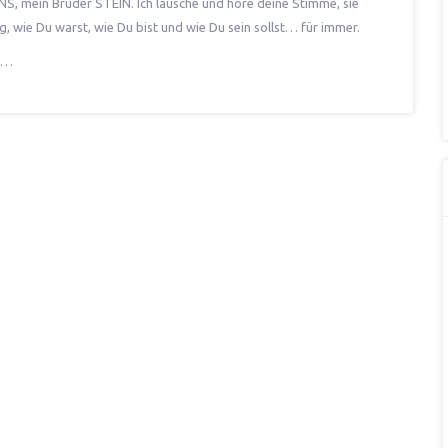
NS, mein Bruder STEIN. Ich lausche und höre deine Stimme, sie
ng, wie Du warst, wie Du bist und wie Du sein sollst… für immer.
it…