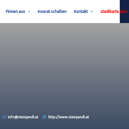
Firmen aus
Inserat schalten
Kontakt
stadtkarte.jobs
info@steinjandl.at
http://www.steinjandl.at