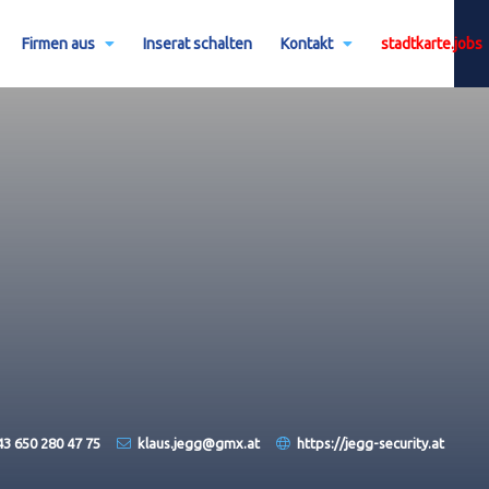
Firmen aus
Inserat schalten
Kontakt
stadtkarte.jobs
43 650 280 47 75
klaus.jegg@gmx.at
https://jegg-security.at