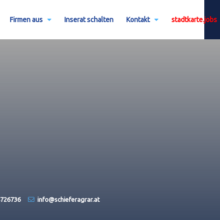
Firmen aus
Inserat schalten
Kontakt
stadtkarte.jobs
4726736
info@schieferagrar.at