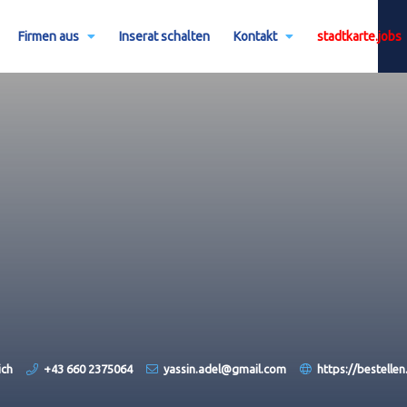
Firmen aus
Inserat schalten
Kontakt
stadtkarte.jobs
ich
+43 660 2375064
yassin.adel@gmail.com
https://bestellen