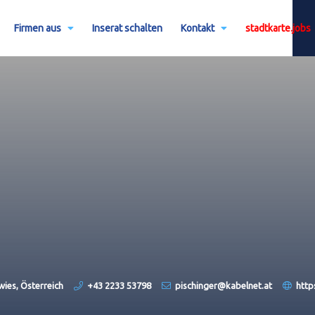
Firmen aus
Inserat schalten
Kontakt
stadtkarte.jobs
wies, Österreich
+43 2233 53798
pischinger@kabelnet.at
http