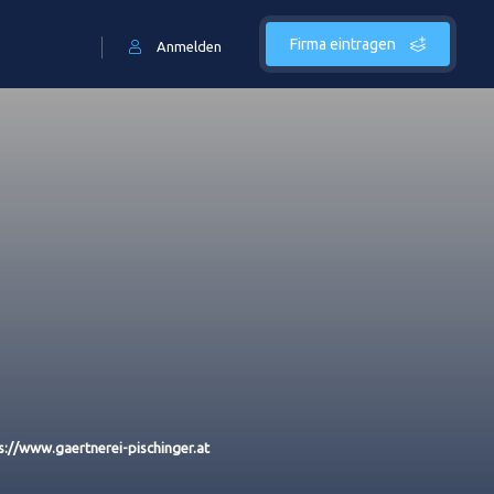
Firma eintragen
Anmelden
s://www.gaertnerei-pischinger.at