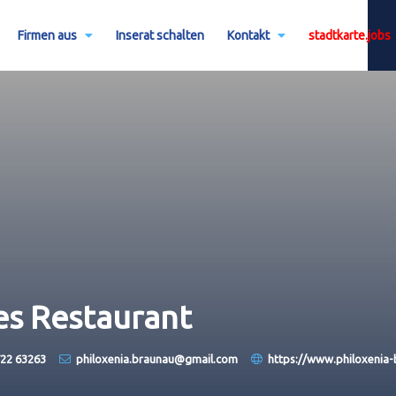
Firmen aus
Inserat schalten
Kontakt
stadtkarte.jobs
hes Restaurant
22 63263
philoxenia.braunau@gmail.com
https://www.philoxenia-