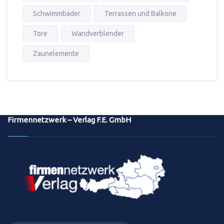
Schwimmbäder
Terrassen und Balkone
Tore
Wandverblender
Zaunelemente
Firmennetzwerk – Verlag F.E. GmbH