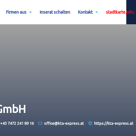
Firmen aus
Inserat schalten
Kontakt
stadtkarte.jobs
 GmbH
+43 7472 241 89 16
office@kta-express.at
https://kta-express.at