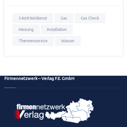
24std Notdienst
Gas
Gas Check
Heizung
Installation
Thermenservice
Wasser
Firmennetzwerk – Verlag F.E. GmbH