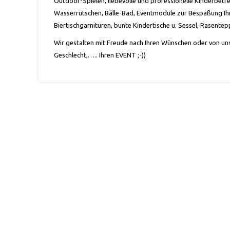
Outdoor-Spielen, liebevolle und professionelle Kinderbetr
Wasserrutschen, Bälle-Bad, Eventmodule zur Bespaßung Ihr
Biertischgarnituren, bunte Kindertische u. Sessel, Rasent
Wir gestalten mit Freude nach Ihren Wünschen oder von uns
Geschlecht,….. Ihren EVENT ;-))