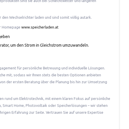
eprodukten sind sie auch bei Schlechtwetter und längeren
den Wechselrichter laden und sind somit völlig autark.
rer Homepage
www.speicherladen.at
geben
rator, um den Strom in Gleichstrom umzuwandeln.
gagement für persönliche Betreuung und individuelle Lösungen.
che mit, sodass wir Ihnen stets die besten Optionen anbieten
, von der ersten Beratung über die Planung bis hin zur Umsetzung
gen rund um Elektrotechnik, mit einem klaren Fokus auf persönliche
on, Smart Home, Photovoltaik oder Speicherlösungen – wir stehen
rigen Erfahrung zur Seite. Vertrauen Sie auf unsere Expertise