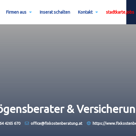
Firmen aus
Inserat schalten
Kontakt
stadtkarte.jobs
mögensberater & Versicheru
64 4265 670
office@fixkostenberatung.at
https://www.fixkostenb