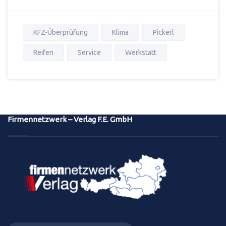
KFZ-Überprüfung
Klima
Pickerl
Reifen
Service
Werkstatt
Firmennetzwerk – Verlag F.E. GmbH