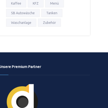
Kaffee
KFZ
Menü
SB Autowäsche
Tanken
Waschanlage
Zubehör
Unsere Premium Partner