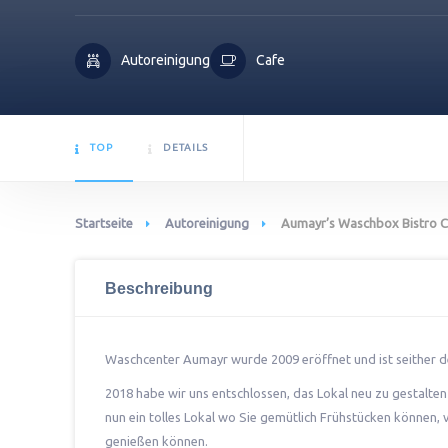
Autoreinigung
Cafe
TOP
DETAILS
Startseite
Autoreinigung
Aumayr’s Waschbox Bistro C
Beschreibung
Waschcenter Aumayr wurde 2009 eröffnet und ist seither de
2018 habe wir uns entschlossen, das Lokal neu zu gestalte
nun ein tolles Lokal wo Sie gemütlich Frühstücken können
genießen können.