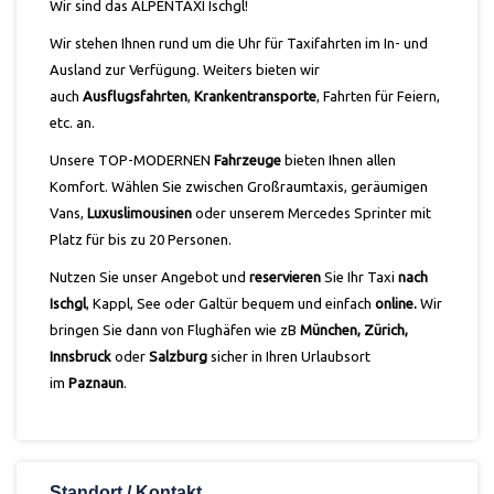
Wir sind das ALPENTAXI Ischgl!
Wir stehen Ihnen rund um die Uhr für Taxifahrten im In- und
Ausland zur Verfügung. Weiters bieten wir
auch
Ausflugsfahrten
,
Krankentransporte
, Fahrten für Feiern,
etc. an.
Unsere TOP-MODERNEN
Fahrzeuge
bieten Ihnen allen
Komfort. Wählen Sie zwischen Großraumtaxis, geräumigen
Vans,
Luxuslimousinen
oder unserem Mercedes Sprinter mit
Platz für bis zu 20 Personen.
Nutzen Sie unser Angebot und
reservieren
Sie Ihr Taxi
nach
Ischgl
, Kappl, See oder Galtür bequem und einfach
online.
Wir
bringen Sie dann von Flughäfen wie zB
München, Zürich,
Innsbruck
oder
Salzburg
sicher in Ihren Urlaubsort
im
Paznaun
.
Standort / Kontakt