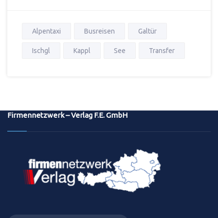
Alpentaxi
Busreisen
Galtür
Ischgl
Kappl
See
Transfer
Firmennetzwerk – Verlag F.E. GmbH